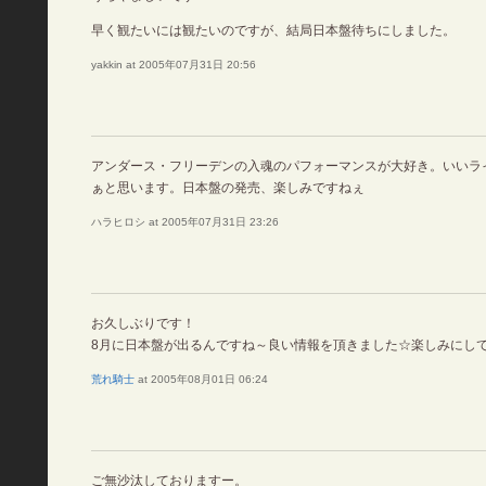
早く観たいには観たいのですが、結局日本盤待ちにしました。
yakkin at 2005年07月31日 20:56
アンダース・フリーデンの入魂のパフォーマンスが大好き。いいラ
ぁと思います。日本盤の発売、楽しみですねぇ
ハラヒロシ at 2005年07月31日 23:26
お久しぶりです！
8月に日本盤が出るんですね～良い情報を頂きました☆楽しみにし
荒れ騎士
at 2005年08月01日 06:24
ご無沙汰しておりますー。