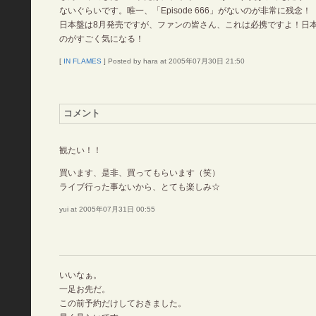
ないぐらいです。唯一、「Episode 666」がないのが非常に残念！
日本盤は8月発売ですが、ファンの皆さん、これは必携ですよ！日
のがすごく気になる！
[
IN FLAMES
] Posted by hara at 2005年07月30日 21:50
コメント
観たい！！
買います、是非、買ってもらいます（笑）
ライブ行った事ないから、とても楽しみ☆
yui at 2005年07月31日 00:55
いいなぁ。
一足お先だ。
この前予約だけしておきました。