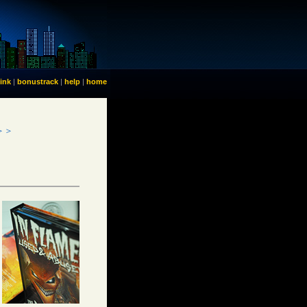
link
|
bonustrack
|
help
|
home
＞＞