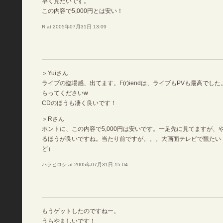
早く見たいです。
この内容で5,000円とは安い！
R at 2005年07月31日 13:09
＞Yuiさん
ライブの臨場感、出てます。F(r)iendは、ライブもPVも最高でし
らってくださいw
CDのほうも凄く良いです！
＞Rさん
ホントに、この内容で5,000円は安いです。一足先に見てますが、
るほうが良いですね。当たり前ですが。。。大画面テレビで観たい
ど）
ハラヒロシ at 2005年07月31日 15:04
もうゲットしたのですねー。
うらやましいです！