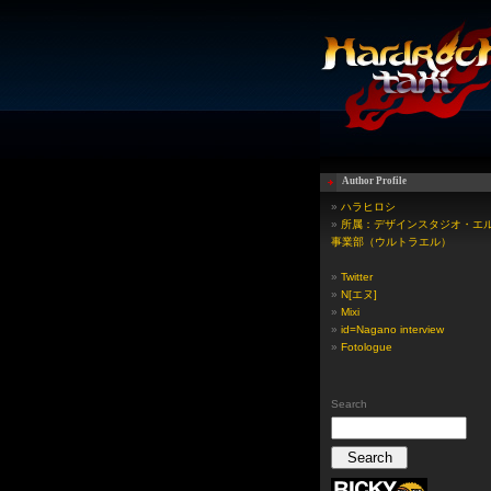
Author Profile
»
ハラヒロシ
»
所属：デザインスタジオ・エル
事業部（ウルトラエル）
»
Twitter
»
N[エヌ]
»
Mixi
»
id=Nagano interview
»
Fotologue
Search