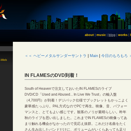
about
|
music
|
blog
|
works
|
＜＜ ヘビーメタルサンダーサントラ
|
Main
|
今日のもろもろ 
Web
IN FLAMESのDVD到着！
South of Heavenで注文しておいたIN FLAMESのライブ
DVD/CD「Used and Abused... In Live We Trust」の輸入盤
（4,700円）が到着！デジパック仕様でブックレットもかっこよく
豪華感たっぷり。PAL方式なのでPCで再生。映像、音、パフォー
マンスと、とてもよい感じです。観客のノリが素晴らしい。昨年
秋のライブを思い出しました。これまでIN FLAMESの映像ってあ
まり触れる機会がなかったので見応え抜群。これだけ名曲をたく
さん生み出したバンドだけに、ボリュームがいくらあっても足り