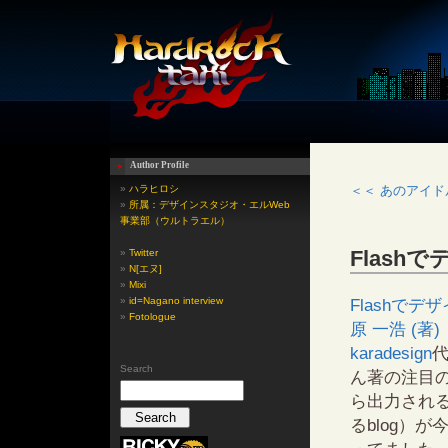
Author Profile
»
ハラヒロシ
＜＜ あのアイ
»
所属：デザインスタジオ・エルWeb
事業部（ウルトラエル）
Flash
»
Twitter
»
N[エヌ]
»
Mixi
»
id=Nagano interview
Flashで
»
Fotologue
原 一浩 (著)
karadesign
Search
ん著の注目のFl
ら出力される
るblog）