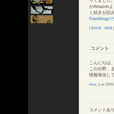
ってました
がAmazo
く続きが読
Flashblo
[
BOOK
,
WEB
コメント
こんにちは
この分野、
情報発信し
kara_d
at 200
コメントあ