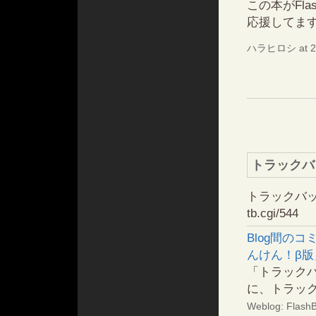
この本がFl
応援してま
ハラヒロシ at 2
トラックバ
トラックバックURL
tb.cgi/544
Blog間の
んけん！β
「トラックバ
に、トラック
Weblog: Fl