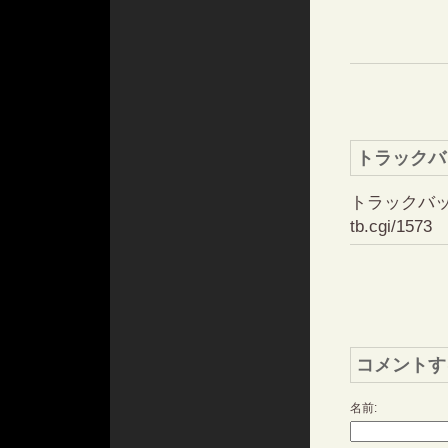
トラックバ
トラックバックURL
tb.cgi/1573
コメントす
名前: