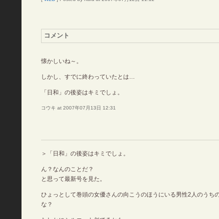
コメント
懐かしいね～。
しかし、すでに終わっていたとは…
「日和」の後姿はキミでしょ。
コウキ at 2007年07月13日 12:31
＞「日和」の後姿はキミでしょ。
ん？なんのことだ？
と思って最新号を見た。
ひょっとして巻頭の女優さんの向こうのほうにいる男性2人のうち
な？