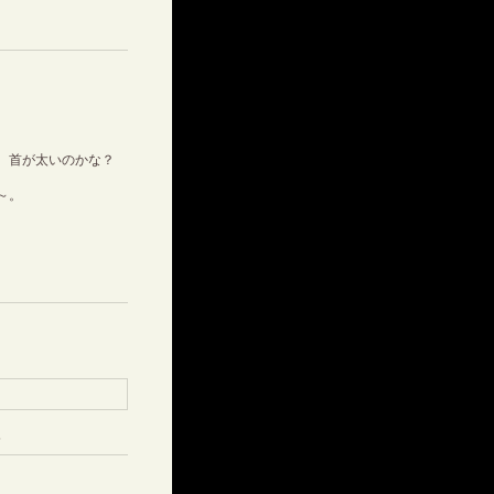
。首が太いのかな？
～。
5