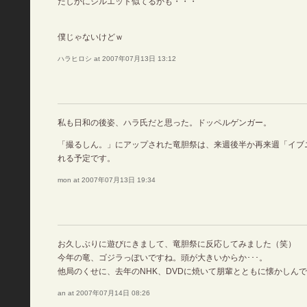
たしかにシルエット似てるかも・・・
僕じゃないけどｗ
ハラヒロシ at 2007年07月13日 13:12
私も日和の後姿、ハラ氏だと思った。ドッペルゲンガー。
「撮るしん。」にアップされた竜胆祭は、来週後半か再来週「イブ
れる予定です。
mon at 2007年07月13日 19:34
お久しぶりに遊びにきまして、竜胆祭に反応してみました（笑）
今年の竜、ゴジラっぽいですね。頭が大きいからか･･･。
他局のくせに、去年のNHK、DVDに焼いて朋輩とともに懐かしん
an at 2007年07月14日 08:26