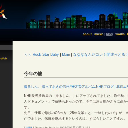
about
|
music
|
blog
|
works
|
＜＜ Rock Star Baby
|
Main
|
ななななんだコレ！間違っとる！
Web
今年の龍
撮るしん。 撮っておきの信州PHOTOアルバム:NHKブログ | 北信エ
NHK長野放送局の「撮るしん。」にアップされてました。昨年秋、
んドキュメント」で放映もあったので、今年は注目度がさらに高か
す。
先日、仕事で母校のOBの方（25年先輩）とご一緒したのですが、
がでました。伝統を継承するというのは、すばらしいことですね。
[
WEB
] Posted by hara at 2007年07月12日 11:12