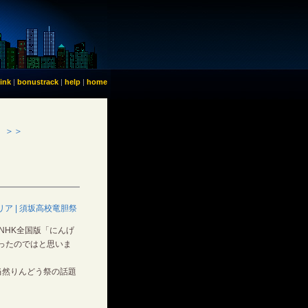
link
|
bonustrack
|
help
|
home
 ＞＞
リア | 須坂高校竜胆祭
NHK全国版「にんげ
ったのではと思いま
当然りんどう祭の話題