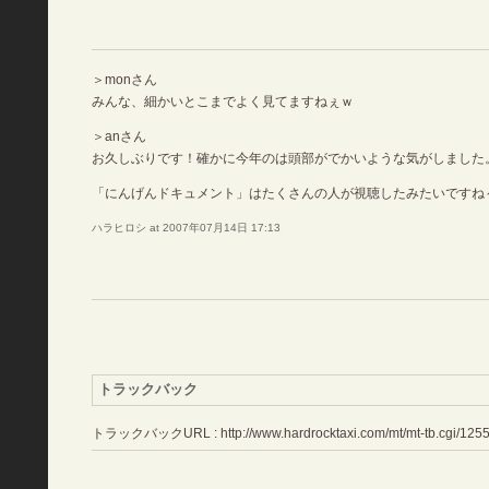
＞monさん
みんな、細かいとこまでよく見てますねぇｗ
＞anさん
お久しぶりです！確かに今年のは頭部がでかいような気がしました
「にんげんドキュメント」はたくさんの人が視聴したみたいですね
ハラヒロシ at 2007年07月14日 17:13
トラックバック
トラックバックURL : http://www.hardrocktaxi.com/mt/mt-tb.cgi/125