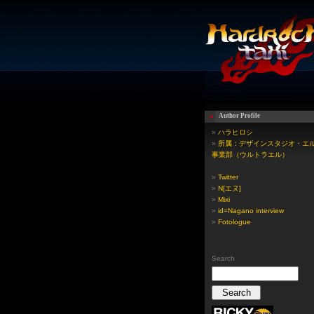
Author Profile
»
ハラヒロシ
»
所属：デザインスタジオ・エル
事業部（ウルトラエル）
»
Twitter
»
N[エヌ]
»
Mixi
»
id=Nagano interview
»
Fotologue
Search