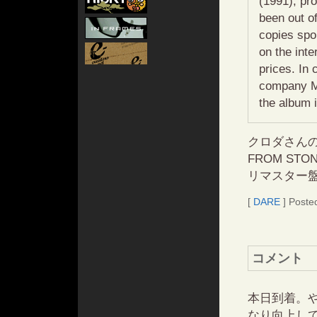
(1991), p
been out of
copies spo
on the inte
prices. In
company M
the album i
クロダさんの
FROM S
リマスター
[
DARE
] Poste
コメント
本日到着。
なり向上し