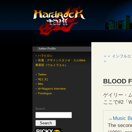
Author Profile
»
ハラヒロシ
＜＜ インフルエ
»
所属：デザインスタジオ・エルWeb
＞
事業部（ウルトラエル）
»
Twitter
»
N[エヌ]
BLOOD 
»
Mixi
»
id=Nagano interview
»
Fotologue
ゲイリー・ム
ここで#2「We
Search
→Music Bu
The second